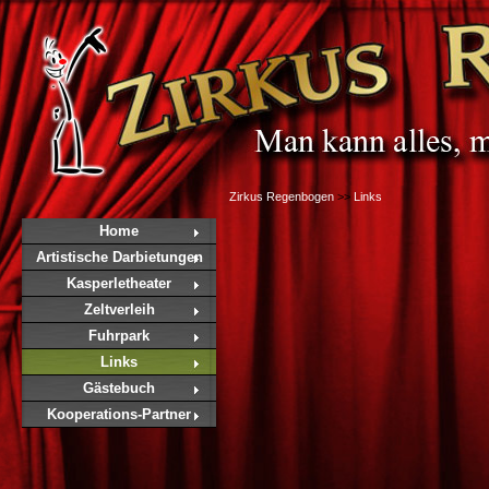
Zirkus Regenbogen
>>
Links
Home
Artistische Darbietungen
Kasperletheater
Zeltverleih
Fuhrpark
Links
Gästebuch
Kooperations-Partner