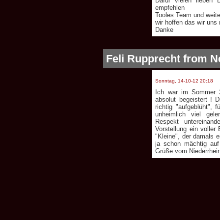
Dafür vielen lieben 
empfehlen
Tooles Team und weite
wir hoffen das wir un
Danke
Feli Rupprecht from N
Sonntag, 14-10-12 20:18
Ich war im Sommer 2
absolut begeistert ! 
richtig "aufgeblüht",
unheimlich viel gel
Respekt untereinand
Vorstellung ein voller 
"Kleine", der damals e
ja schon mächtig auf
Grüße vom Niederrhein.