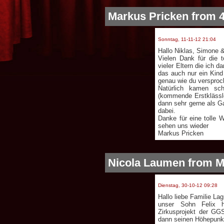
Markus Pricken from 
Sonntag, 11-11-12 21:04
Hallo Niklas, Simone &
Vielen Dank für die
vieler Eltern die ich 
das auch nur ein Kind
genau wie du versproc
Natürlich kamen sch
(kommende Erstklässle
dann sehr gerne als Ga
dabei.
Danke für eine tolle 
sehen uns wieder
Markus Pricken
Nicola Laumen from Mi
Dienstag, 30-10-12 09:28
Hallo liebe Familie Lag
unser Sohn Felix 
Zirkusprojekt der GG
dann seinen Höhepunkt