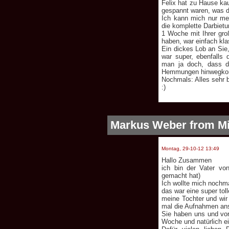
Felix hat zu Hause ka
gespannt waren, was d
Ich kann mich nur me
die komplette Darbietun
1 Woche mit Ihrer gro
haben, war einfach kla
Ein dickes Lob an Sie
war super, ebenfalls
man ja doch, dass d
Hemmungen hinwegko
Nochmals: Alles sehr 
:)
Markus Weber from Mi
Montag, 29-10-12 13:49
Hallo Zusammen
ich bin der Vater vo
gemacht hat)
Ich wollte mich nochm
das war eine super tol
meine Tochter und wir
mal die Aufnahmen an
Sie haben uns und vor
Woche und natürlich 