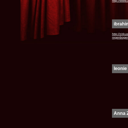
http://www.a
ibrahi
http://zirku
regenboge
leonie
Anna 