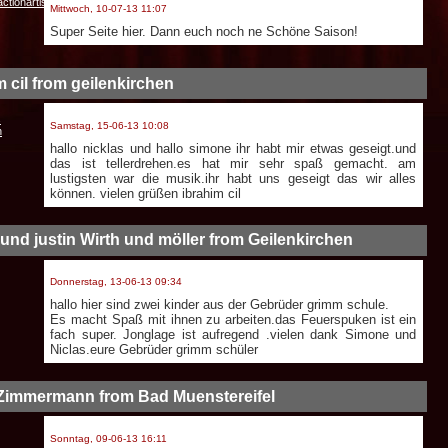
ctionartist.de
Mittwoch, 10-07-13 11:07
Super Seite hier. Dann euch noch ne Schöne Saison!
m cil from geilenkirchen
s
Samstag, 15-06-13 10:08
n
hallo nicklas und hallo simone ihr habt mir etwas geseigt.und
das ist tellerdrehen.es hat mir sehr spaß gemacht. am
lustigsten war die musik.ihr habt uns geseigt das wir alles
können. vielen grüßen ibrahim cil
 und justin Wirth und möller from Geilenkirchen
Donnerstag, 13-06-13 09:34
hallo hier sind zwei kinder aus der Gebrüder grimm schule.
Es macht Spaß mit ihnen zu arbeiten.das Feuerspuken ist ein
fach super. Jonglage ist aufregend .vielen dank Simone und
Niclas.eure Gebrüder grimm schüler
Zimmermann from Bad Muenstereifel
Sonntag, 09-06-13 16:11