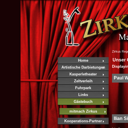
Zirkus Re
Unser 
Home
Displayi
Artistische Darbietungen
Kasperletheater
Paul W
Zeltverleih
Fuhrpark
Links
Gästebuch
mitmach Zirkus
Ilian 
Kooperations-Partner