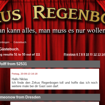
genbogen
>>
Gästebuch
Gästebuch.
ng results
51 to 55
out of
111
Previous
6
7
8
9
10
11
12
13
14
olff from 52531
Freitag, 20-09-13 16:18
Hallo Niklas
Ich finde den Zirkus Regenbogen toll und hoffe das ich noch
weitere male bei dir Gast sein darf.
Simeonow from Dresden